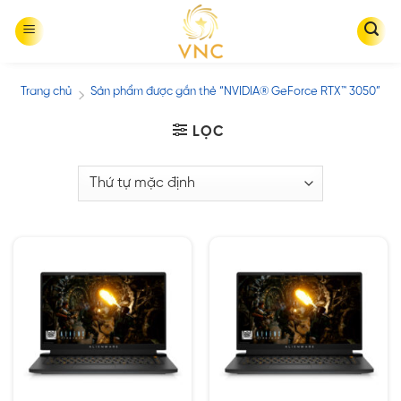
Skip
to
content
Trang chủ
Sản phẩm được gắn thẻ “NVIDIA® GeForce RTX™ 3050”
/
LỌC