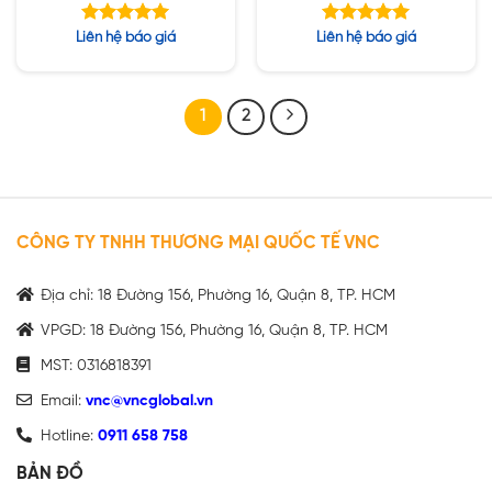
8GB DDR4 / 256GB
5800H / 16GB / 1TB
SSD / 15.6″ FHD /
SSD / RTX 3050 4GB /
Được xếp
Được xếp
Liên hệ báo giá
Liên hệ báo giá
Win10H
16.1″ FHD / Win11
hạng
hạng
5.00
5.00
5 sao
5 sao
1
2
CÔNG TY TNHH THƯƠNG MẠI QUỐC TẾ VNC
Địa chỉ: 18 Đường 156, Phường 16, Quận 8, TP. HCM
VPGD: 18 Đường 156, Phường 16, Quận 8, TP. HCM
MST: 0316818391
Email:
vnc@vncglobal.vn
Hotline:
0911 658 758
BẢN ĐỒ