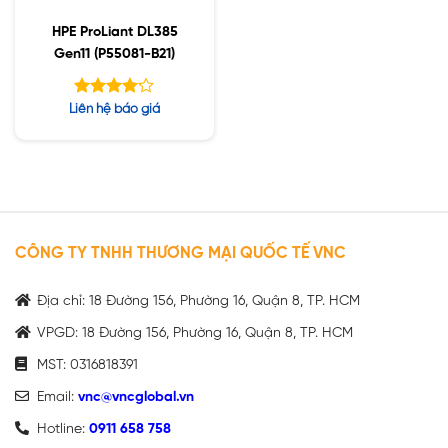
HPE ProLiant DL385
Gen11 (P55081-B21)
Được xếp
Liên hệ báo giá
hạng
4.15
5 sao
CÔNG TY TNHH THƯƠNG MẠI QUỐC TẾ VNC
Địa chỉ: 18 Đường 156, Phường 16, Quận 8, TP. HCM
VPGD: 18 Đường 156, Phường 16, Quận 8, TP. HCM
MST: 0316818391
Email:
vnc@vncglobal.vn
Hotline:
0911 658 758