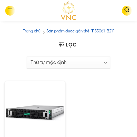
Skip
to
content
Trang chủ
Sản phẩm được gắn thẻ “P55081-B21”
/
LỌC