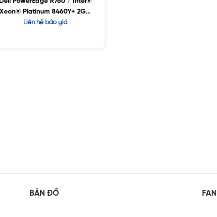
Dell PowerEdge R760 / Intel®
Xeon® Platinum 8460Y+ 2G /
32GB RDIMM / 8×2.5″ Chassis
Liên hệ báo giá
with up to 24 SAS/SATA
Drives
BẢN ĐỒ
FAN