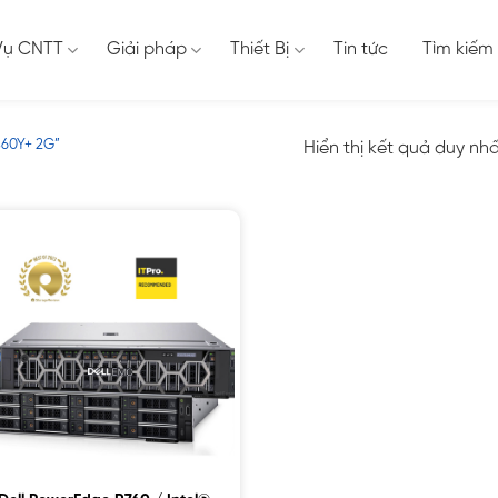
Vụ CNTT
Giải pháp
Thiết Bị
Tin tức
Tìm kiếm
460Y+ 2G”
Hiển thị kết quả duy nh