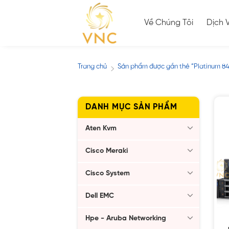
Skip
to
Về Chúng Tôi
Dịch 
content
Trang chủ
Sản phẩm được gắn thẻ “Platinum 8
/
DANH MỤC SẢN PHẨM
Aten Kvm
Cisco Meraki
Cisco System
Dell EMC
Hpe - Aruba Networking