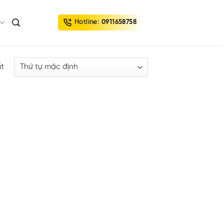
Hotline:
0911658758
ất