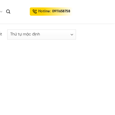
Hotline:
0911658758
ất