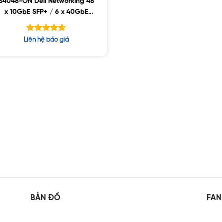
S4048-ON Dell Networking 48
x 10GbE SFP+ / 6 x 40GbE
QSFP+
Được xếp
Liên hệ báo giá
hạng
4.63
5 sao
BẢN ĐỒ
FAN