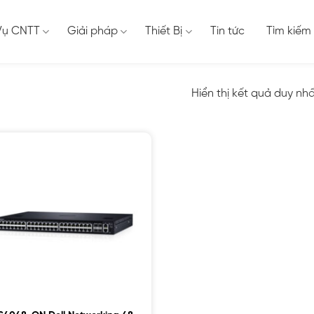
Vụ CNTT
Giải pháp
Thiết Bị
Tin tức
Tìm kiếm
Hiển thị kết quả duy nh