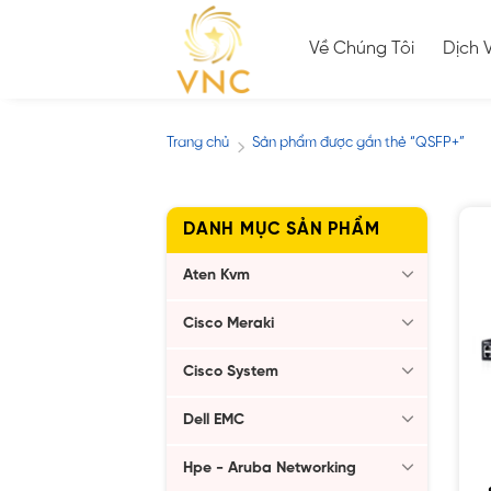
Skip
to
Về Chúng Tôi
Dịch 
content
Trang chủ
Sản phẩm được gắn thẻ “QSFP+”
/
DANH MỤC SẢN PHẨM
Aten Kvm
Cisco Meraki
Cisco System
Dell EMC
Hpe - Aruba Networking