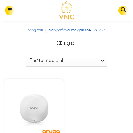
Skip
to
content
Trang chủ
Sản phẩm được gắn thẻ “R7J47A”
/
LỌC