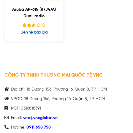
Aruba AP-615 (R7J47A)
Dual-radio
Được
Liên hệ báo giá
xếp
hạng
2.60
5 sao
CÔNG TY TNHH THƯƠNG MẠI QUỐC TẾ VNC
Địa chỉ: 18 Đường 156, Phường 16, Quận 8, TP. HCM
VPGD: 18 Đường 156, Phường 16, Quận 8, TP. HCM
MST: 0316818391
Email:
vnc@vncglobal.vn
Hotline:
0911 658 758