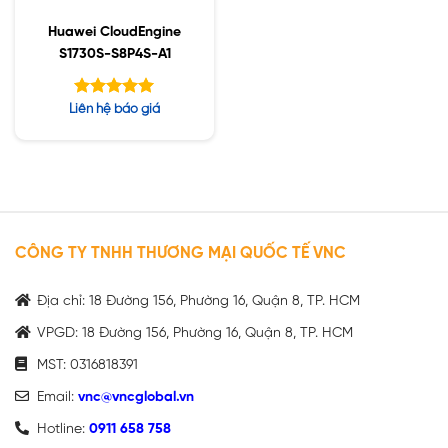
Huawei CloudEngine
S1730S-S8P4S-A1
Được xếp
Liên hệ báo giá
hạng
5.00
5 sao
CÔNG TY TNHH THƯƠNG MẠI QUỐC TẾ VNC
Địa chỉ: 18 Đường 156, Phường 16, Quận 8, TP. HCM
VPGD: 18 Đường 156, Phường 16, Quận 8, TP. HCM
MST: 0316818391
Email:
vnc@vncglobal.vn
Hotline:
0911 658 758