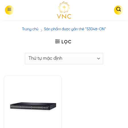
Skip
to
content
Trang chủ
Sản phẩm được gắn thẻ “S3048-ON”
/
LỌC