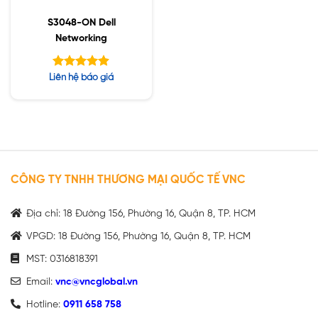
S3048-ON Dell
Networking
Được xếp
Liên hệ báo giá
hạng
4.88
5 sao
CÔNG TY TNHH THƯƠNG MẠI QUỐC TẾ VNC
Địa chỉ: 18 Đường 156, Phường 16, Quận 8, TP. HCM
VPGD: 18 Đường 156, Phường 16, Quận 8, TP. HCM
MST: 0316818391
Email:
vnc@vncglobal.vn
Hotline:
0911 658 758