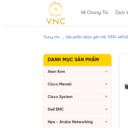
Skip
to
Về Chúng Tôi
Dịch 
content
Trang chủ
Sản phẩm được gắn thẻ “S310-48T4S
/
DANH MỤC SẢN PHẨM
Aten Kvm
Cisco Meraki
Cisco System
Dell EMC
Hpe - Aruba Networking