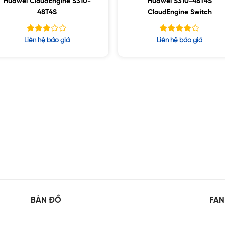
Huawei CloudEngine S310-
Huawei S310-48T4S
48T4S
CloudEngine Switch
Được
Được
Liên hệ báo giá
Liên hệ báo giá
xếp
xếp hạng
hạng
5
4.00
3.00
sao
5 sao
BẢN ĐỒ
FAN