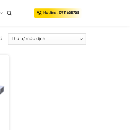
Hotline:
0911658758
uả