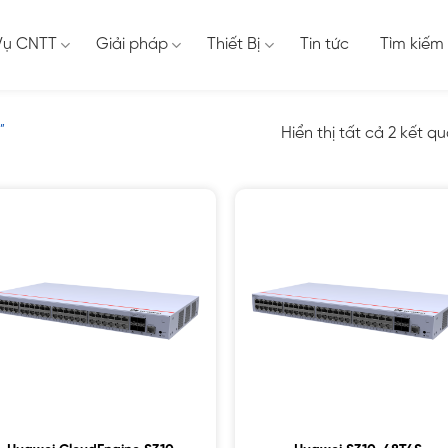
Vụ CNTT
Giải pháp
Thiết Bị
Tin tức
Tìm kiếm
”
Hiển thị tất cả 2 kết q