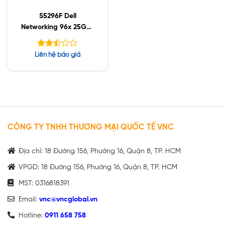
S5296F Dell
Networking 96x 25GbE
SFP28 / 8x 100GbE
QSFP28 ports
Được
Liên hệ báo giá
xếp
hạng
2.49
5 sao
CÔNG TY TNHH THƯƠNG MẠI QUỐC TẾ VNC
Địa chỉ: 18 Đường 156, Phường 16, Quận 8, TP. HCM
VPGD: 18 Đường 156, Phường 16, Quận 8, TP. HCM
MST: 0316818391
Email:
vnc@vncglobal.vn
Hotline:
0911 658 758