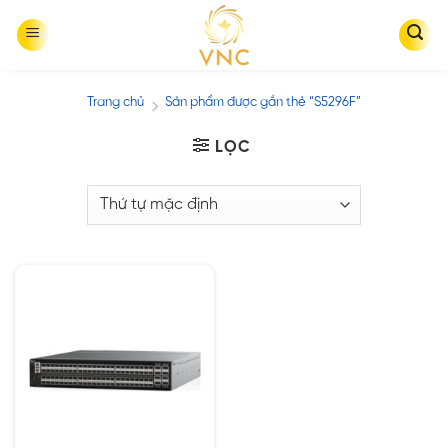
Skip
to
content
Trang chủ
Sản phẩm được gắn thẻ “S5296F”
/
LỌC