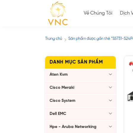
Skip
to
Về Chúng Tôi
Dịch 
content
Trang chủ
Sản phẩm được gắn thẻ “S5731-S24P
/
DANH MỤC SẢN PHẨM
Aten Kvm
Cisco Meraki
Cisco System
Dell EMC
Hpe - Aruba Networking