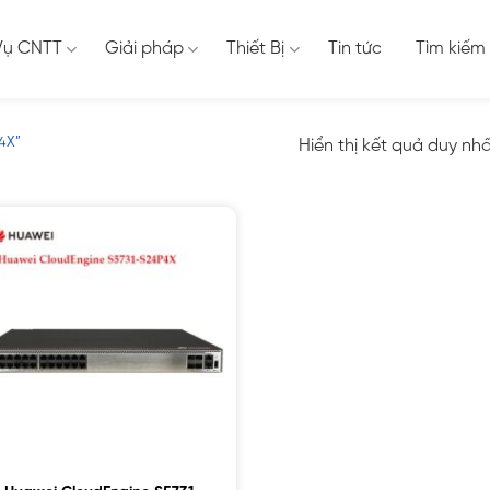
Vụ CNTT
Giải pháp
Thiết Bị
Tin tức
Tìm kiếm
4X”
Hiển thị kết quả duy nh