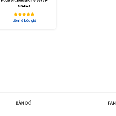
Huawei CloudEngine S5731-
S24P4X
Được xếp
Liên hệ báo giá
hạng
5.00
5 sao
BẢN ĐỒ
FAN