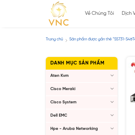
Skip
to
Về Chúng Tôi
Dịch 
content
Trang chủ
Sản phẩm được gắn thẻ “S5731-S48T
/
DANH MỤC SẢN PHẨM
Aten Kvm
Cisco Meraki
Cisco System
Dell EMC
Hpe - Aruba Networking