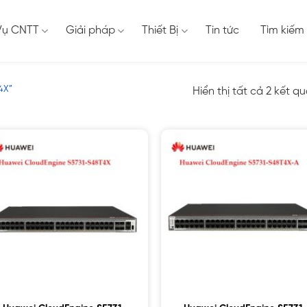
Vụ CNTT
Giải pháp
Thiết Bị
Tin tức
Tìm kiếm
4X”
Hiển thị tất cả 2 kết q