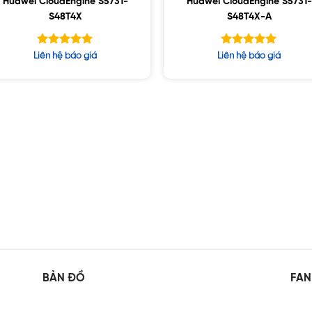
Huawei CloudEngine S5731-
Huawei CloudEngine S5731-
S48T4X
S48T4X-A
Được xếp
Được xếp
Liên hệ báo giá
Liên hệ báo giá
hạng
hạng
5.00
5.00
5 sao
5 sao
BẢN ĐỒ
FAN