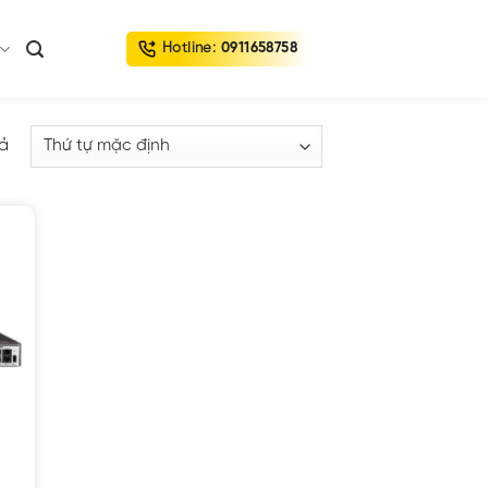
Hotline:
0911658758
uả