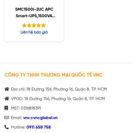
SMC1500I-2UC APC
Smart-UPS,1500VA
Rack Mount, LCD 230V
Được xếp
Liên hệ báo giá
hạng
5.00
5 sao
CÔNG TY TNHH THƯƠNG MẠI QUỐC TẾ VNC
Địa chỉ: 18 Đường 156, Phường 16, Quận 8, TP. HCM
VPGD: 18 Đường 156, Phường 16, Quận 8, TP. HCM
MST: 0316818391
Email:
vnc@vncglobal.vn
Hotline:
0911 658 758