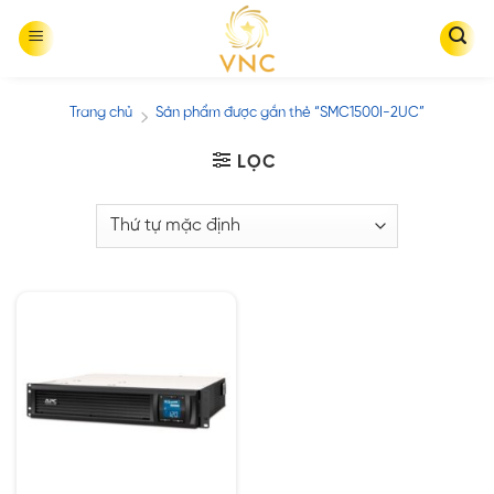
Skip
to
content
Trang chủ
Sản phẩm được gắn thẻ “SMC1500I-2UC”
/
LỌC