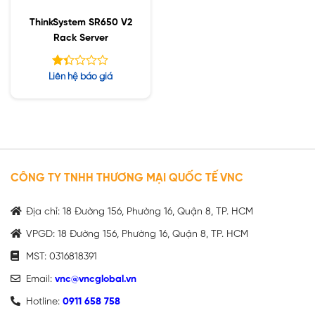
ThinkSystem SR650 V2
Rack Server
Được
Liên hệ báo giá
xếp
hạng
1.33
5
sao
CÔNG TY TNHH THƯƠNG MẠI QUỐC TẾ VNC
Địa chỉ: 18 Đường 156, Phường 16, Quận 8, TP. HCM
VPGD: 18 Đường 156, Phường 16, Quận 8, TP. HCM
MST: 0316818391
Email:
vnc@vncglobal.vn
Hotline:
0911 658 758