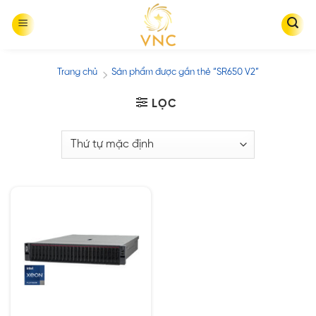
Skip
to
content
Trang chủ
Sản phẩm được gắn thẻ “SR650 V2”
/
LỌC