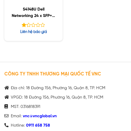
S4148U Dell
Networking 24 x SFP+ /
2 x QSFP / Unified 24 x
SFP+ / 4 x QSFP28
Được
Liên hệ báo giá
xếp
hạng
1.22
5
sao
CÔNG TY TNHH THƯƠNG MẠI QUỐC TẾ VNC
Địa chỉ: 18 Đường 156, Phường 16, Quận 8, TP. HCM
VPGD: 18 Đường 156, Phường 16, Quận 8, TP. HCM
MST: 0316818391
Email:
vnc@vncglobal.vn
Hotline:
0911 658 758