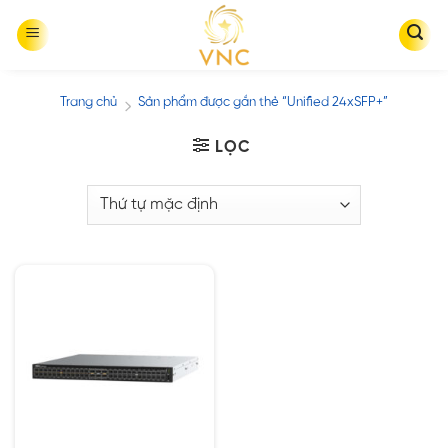
Skip
to
content
Trang chủ
Sản phẩm được gắn thẻ “Unified 24xSFP+”
/
LỌC