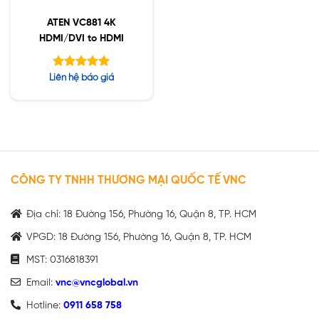
ATEN VC881 4K
HDMI/DVI to HDMI
Được xếp
Liên hệ báo giá
hạng
5.00
5 sao
CÔNG TY TNHH THƯƠNG MẠI QUỐC TẾ VNC
Địa chỉ: 18 Đường 156, Phường 16, Quận 8, TP. HCM
VPGD: 18 Đường 156, Phường 16, Quận 8, TP. HCM
MST: 0316818391
Email:
vnc@vncglobal.vn
Hotline:
0911 658 758