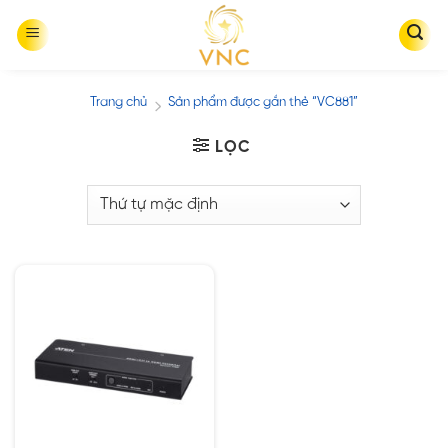
Skip
to
content
Trang chủ
Sản phẩm được gắn thẻ “VC881”
/
LỌC