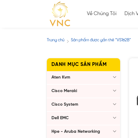
Skip
to
Về Chúng Tôi
Dịch 
content
Trang chủ
Sản phẩm được gắn thẻ “VS182B”
/
DANH MỤC SẢN PHẨM
Aten Kvm
Cisco Meraki
Cisco System
Dell EMC
Hpe - Aruba Networking