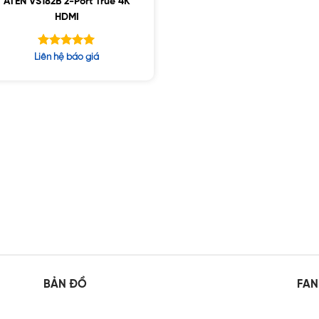
ATEN VS182B 2-Port True 4K
HDMI
Được xếp
Liên hệ báo giá
hạng
5.00
5 sao
BẢN ĐỒ
FAN