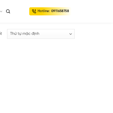
Hotline:
0911658758
ất