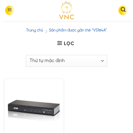
Skip
to
content
Trang chủ
Sản phẩm được gắn thẻ “VS184A”
/
LỌC