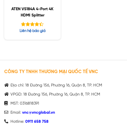
ATEN VS184A 4-Port 4K
HDMI Splitter
Được xếp
Liên hệ báo giá
hạng
4.40
5 sao
CÔNG TY TNHH THƯƠNG MẠI QUỐC TẾ VNC
Địa chỉ: 18 Đường 156, Phường 16, Quận 8, TP. HCM
VPGD: 18 Đường 156, Phường 16, Quận 8, TP. HCM
MST: 0316818391
Email:
vnc@vncglobal.vn
Hotline:
0911 658 758