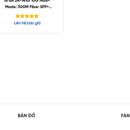
ATEN 2A-141G 10G Multi-
Mode/300M Fiber SFP+
Module
Được xếp
Liên hệ báo giá
hạng
5.00
5 sao
BẢN ĐỒ
FAN