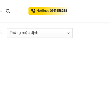
Hotline:
0911658758
ất