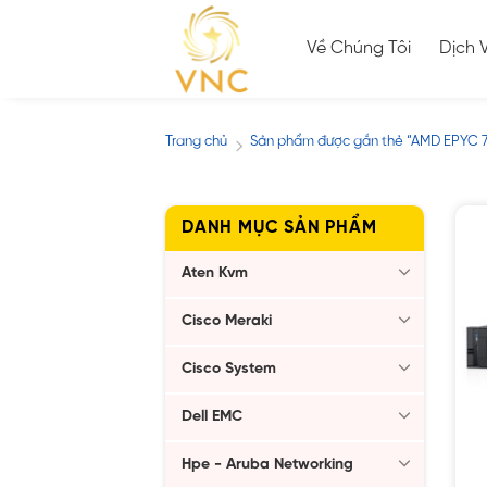
Skip
to
Về Chúng Tôi
Dịch 
content
Trang chủ
Sản phẩm được gắn thẻ “AMD EPYC 7
/
DANH MỤC SẢN PHẨM
Aten Kvm
Cisco Meraki
Cisco System
Dell EMC
Hpe - Aruba Networking