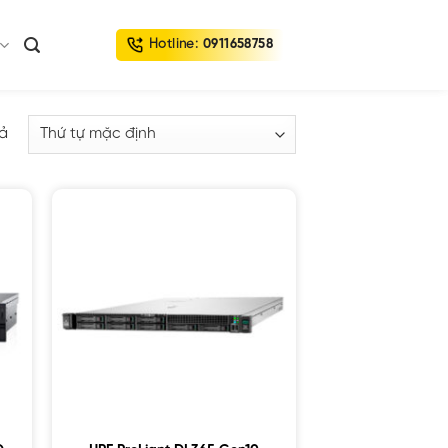
Hotline:
0911658758
uả