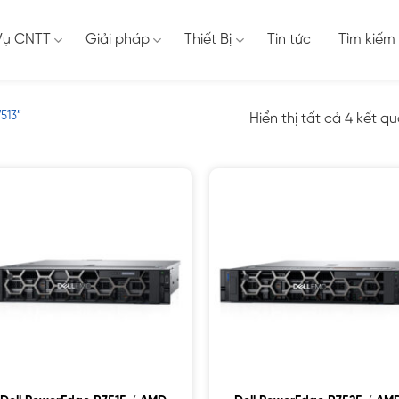
Vụ CNTT
Giải pháp
Thiết Bị
Tin tức
Tìm kiếm
513”
Hiển thị tất cả 4 kết q