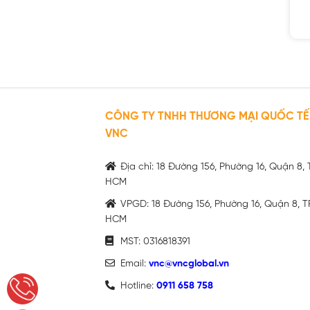
CÔNG TY TNHH THƯƠNG MẠI QUỐC TẾ
VNC
Địa chỉ: 18 Đường 156, Phường 16, Quận 8, 
HCM
VPGD: 18 Đường 156, Phường 16, Quận 8, T
HCM
MST: 0316818391
Email:
vnc@vncglobal.vn
Hotline:
0911 658 758