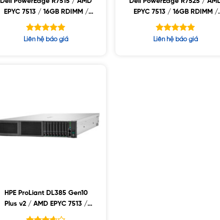
Dell PowerEdge R7515 / AMD
Dell PowerEdge R7525 / AM
EPYC 7513 / 16GB RDIMM /
EPYC 7513 / 16GB RDIMM /
2x480GB SSD / PW 750W
2x480GB SSD / PW 1400W
Được xếp
Được xếp
Liên hệ báo giá
Liên hệ báo giá
hạng
hạng
5.00
5.00
5 sao
5 sao
HPE ProLiant DL385 Gen10
Plus v2 / AMD EPYC 7513 /
32GB-RDIMMs / 8SFF / 800W