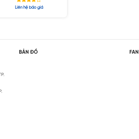
PS / P39123-B21
Được
Liên hệ báo giá
xếp
hạng
5
3.61
sao
BẢN ĐỒ
FAN
TP.
P.