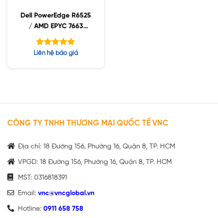
Dell PowerEdge R6525
/ AMD EPYC 7663
2.0GHz / 32GB RDIMM
/ 960GB NVMe /
Được xếp
Liên hệ báo giá
1400W
hạng
5.00
5 sao
CÔNG TY TNHH THƯƠNG MẠI QUỐC TẾ VNC
Địa chỉ: 18 Đường 156, Phường 16, Quận 8, TP. HCM
VPGD: 18 Đường 156, Phường 16, Quận 8, TP. HCM
MST: 0316818391
Email:
vnc@vncglobal.vn
Hotline:
0911 658 758