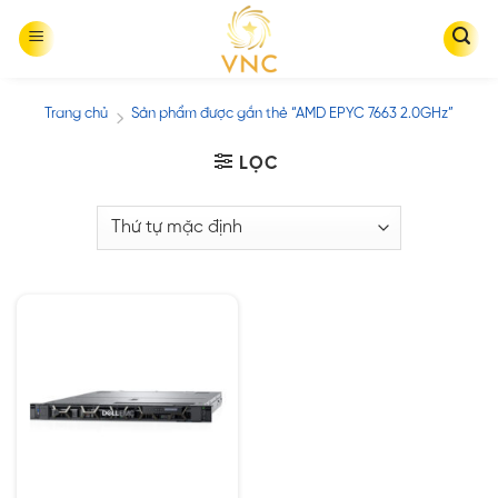
Skip
to
content
Trang chủ
Sản phẩm được gắn thẻ “AMD EPYC 7663 2.0GHz”
/
LỌC