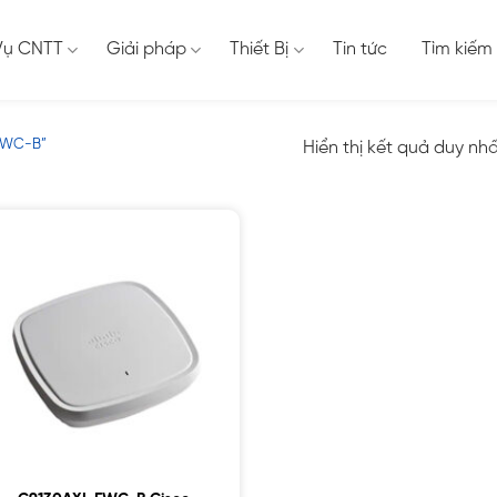
Vụ CNTT
Giải pháp
Thiết Bị
Tin tức
Tìm kiếm
-EWC-B”
Hiển thị kết quả duy nh