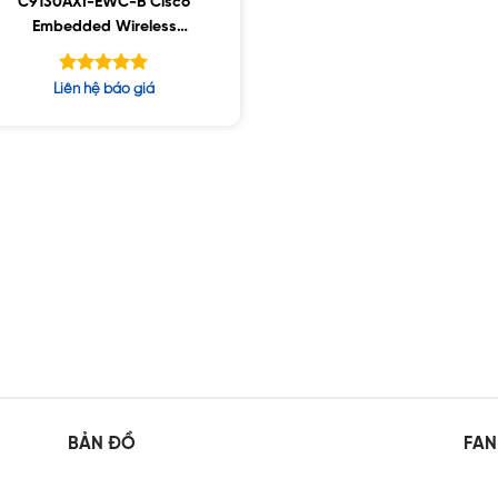
C9130AXI-EWC-B Cisco
Embedded Wireless
Controller
Được xếp
Liên hệ báo giá
hạng
5.00
5 sao
BẢN ĐỒ
FAN