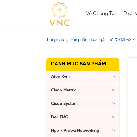
Skip
to
Về Chúng Tôi
Dịch 
content
Trang chủ
Sản phẩm được gắn thẻ “C9130AXI
/
DANH MỤC SẢN PHẨM
Aten Kvm
Cisco Meraki
Cisco System
Dell EMC
Hpe - Aruba Networking