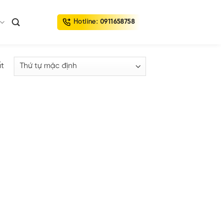
Hotline:
0911658758
ất