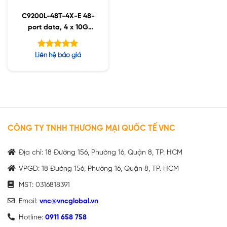
C9200L-48T-4X-E 48-
port data, 4 x 10G
,Network Essentials
Được xếp
Liên hệ báo giá
hạng
5.00
5 sao
CÔNG TY TNHH THƯƠNG MẠI QUỐC TẾ VNC
Địa chỉ: 18 Đường 156, Phường 16, Quận 8, TP. HCM
VPGD: 18 Đường 156, Phường 16, Quận 8, TP. HCM
MST: 0316818391
Email:
vnc@vncglobal.vn
Hotline:
0911 658 758