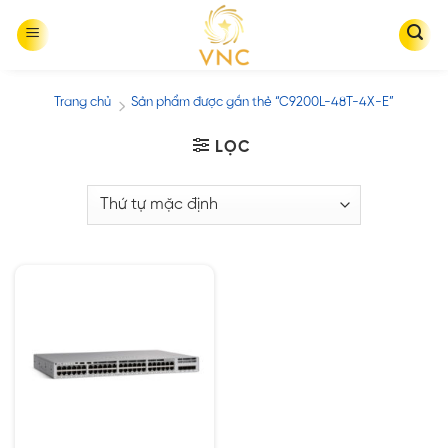
Skip
to
content
Trang chủ
Sản phẩm được gắn thẻ “C9200L-48T-4X-E”
/
LỌC