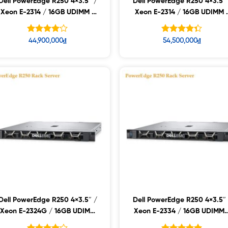
Dell PowerEdge R250 4×3.5″ /
Dell PowerEdge R250 4×3.5″ 
Xeon E-2314 / 16GB UDIMM /
Xeon E-2314 / 16GB UDIMM 
2TB 7.2k
480GB SSD
Được
Được xếp
44,900,000
₫
54,500,000
₫
xếp hạng
hạng
4.33
5
4.10
5 sao
sao
Dell PowerEdge R250 4×3.5″ /
Dell PowerEdge R250 4×3.5″ 
Xeon E-2324G / 16GB UDIMM
Xeon E-2334 / 16GB UDIMM 
/ 480GB SSD
2TB 7.2k