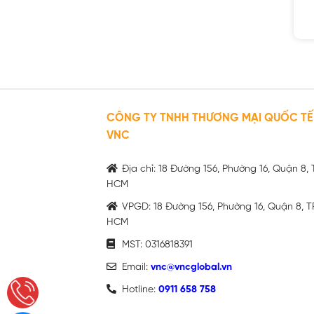
CÔNG TY TNHH THƯƠNG MẠI QUỐC TẾ
VNC
Địa chỉ: 18 Đường 156, Phường 16, Quận 8, 
HCM
VPGD: 18 Đường 156, Phường 16, Quận 8, T
HCM
MST: 0316818391
Email:
vnc@vncglobal.vn
Hotline:
0911 658 758