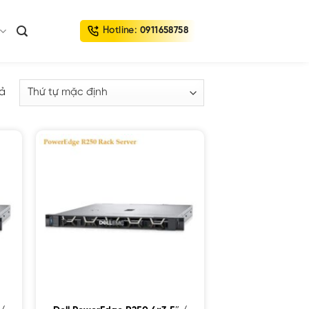
Hotline:
0911658758
uả