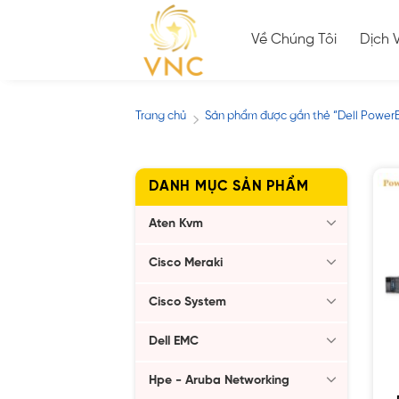
Skip
to
Về Chúng Tôi
Dịch 
content
Trang chủ
Sản phẩm được gắn thẻ “Dell Power
/
DANH MỤC SẢN PHẨM
Aten Kvm
Cisco Meraki
Cisco System
Dell EMC
Hpe - Aruba Networking