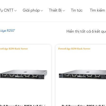
Vụ CNTT
Giải pháp
Thiết Bị
Tin tức
Tìm kiếm
Edge R250”
Hiển thị tất cả 6 kết q