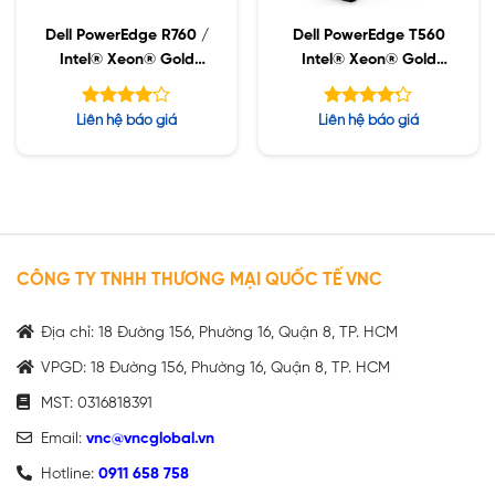
Dell PowerEdge R760 /
Dell PowerEdge T560
Intel® Xeon® Gold
Intel® Xeon® Gold
5418Y 2G / 32GB
5418Y 2G / 16GB
RDIMM / 8×2.5″
RDIMM / 800GB SSD /
Được
Được xếp
Liên hệ báo giá
Liên hệ báo giá
Chassis with up to 24
8 x 3.5″ (SAS/SATA)
xếp hạng
hạng
4.17
5
SAS/SATA Drives
4.00
5 sao
sao
CÔNG TY TNHH THƯƠNG MẠI QUỐC TẾ VNC
Địa chỉ: 18 Đường 156, Phường 16, Quận 8, TP. HCM
VPGD: 18 Đường 156, Phường 16, Quận 8, TP. HCM
MST: 0316818391
Email:
vnc@vncglobal.vn
Hotline:
0911 658 758