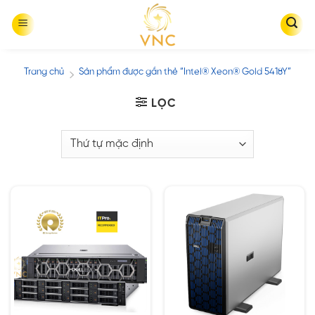
Skip
to
content
Trang chủ
Sản phẩm được gắn thẻ “Intel® Xeon® Gold 5418Y”
/
LỌC