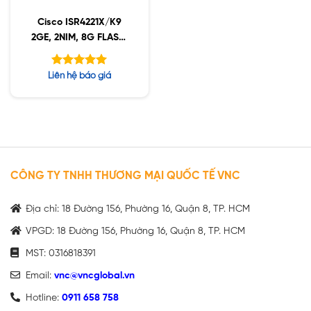
Cisco ISR4221X/K9
2GE, 2NIM, 8G FLASH,
8G DRAM, IPB
Được xếp
Liên hệ báo giá
hạng
5.00
5 sao
CÔNG TY TNHH THƯƠNG MẠI QUỐC TẾ VNC
Địa chỉ: 18 Đường 156, Phường 16, Quận 8, TP. HCM
VPGD: 18 Đường 156, Phường 16, Quận 8, TP. HCM
MST: 0316818391
Email:
vnc@vncglobal.vn
Hotline:
0911 658 758