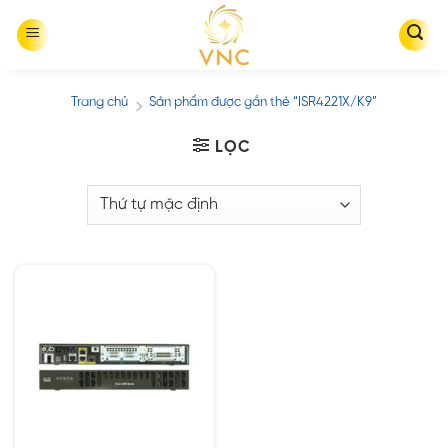
Skip
to
content
Trang chủ
Sản phẩm được gắn thẻ “ISR4221X/K9”
/
LỌC