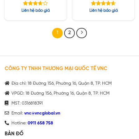
10/25G SFP+ and 12p
36p 40/100G QSFP28
100G QSFP28
Được
Được xếp
Liên hệ báo giá
Liên hệ báo giá
xếp
hạng
4.56
hạng
5 sao
5
3.67
sao
1
2
CÔNG TY TNHH THƯƠNG MẠI QUỐC TẾ VNC
Địa chỉ: 18 Đường 156, Phường 16, Quận 8, TP. HCM
VPGD: 18 Đường 156, Phường 16, Quận 8, TP. HCM
MST: 0316818391
Email:
vnc@vncglobal.vn
Hotline:
0911 658 758
BẢN ĐỒ