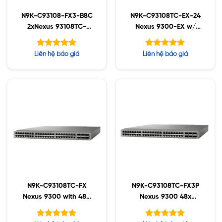
N9K-C93108-FX3-B8C
N9K-C93108TC-EX-24
2xNexus 93108TC-
Nexus 9300-EX w/
FX3P w/ 8x 100G
24p 100M/1/10GT, 6p
Optics
40/100G
Được xếp
Được xếp
Liên hệ báo giá
Liên hệ báo giá
hạng
hạng
5.00
5.00
5 sao
5 sao
N9K-C93108TC-FX
N9K-C93108TC-FX3P
Nexus 9300 with 48p
Nexus 9300 48x
10G-T, 6p 100G
100M/1/2.5/5/10GT, 6x
QSFP28
100G Switch