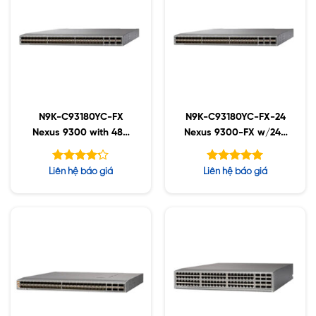
N9K-C93180YC-FX
N9K-C93180YC-FX-24
Nexus 9300 with 48p
Nexus 9300-FX w/24p
1/10/25G, 6p 40/100G
1/10/25G & 6p
40/100G
Được xếp
Được xếp
Liên hệ báo giá
Liên hệ báo giá
hạng
hạng
5.00
5
4.20
5 sao
sao