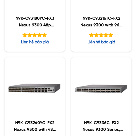
N9K-C93180YC-FX3
N9K-C93216TC-FX2
Nexus 9300 48p
Nexus 9300 with 96p
1/10/25G, 6p
10G-T, 12p 100G QSFP,
40/100G, MACsec UP
MACsec capable
Được xếp
Được xếp
Liên hệ báo giá
Liên hệ báo giá
hạng
hạng
4.88
4.88
5 sao
5 sao
N9K-C93240YC-FX2
N9K-C9336C-FX2
Nexus 9300 with 48p
Nexus 9300 Series,