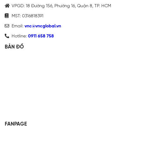
VPGD: 18 Đường 156, Phường 16, Quận 8, TP. HCM
MST: 0316818391
Email:
vnc@vncglobal.vn
Hotline:
0911 658 758
BẢN ĐỒ
FANPAGE