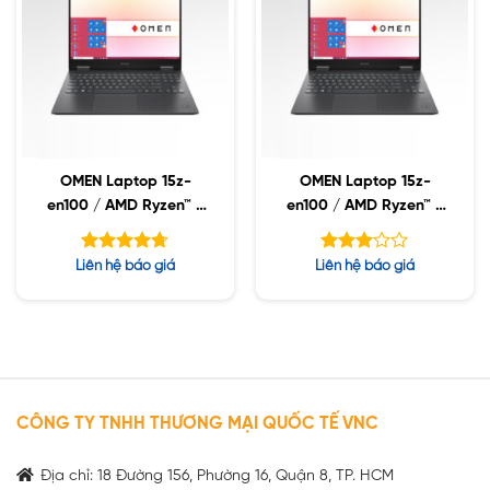
OMEN Laptop 15z-
OMEN Laptop 15z-
en100 / AMD Ryzen™ 7
en100 / AMD Ryzen™ 7
5800H / 16GB / 1TB
5800H / 16GB / 512GB
SSD / RTX 3070 8GB /
SSD / RTX 3070 8GB /
Được xếp
Được
Liên hệ báo giá
Liên hệ báo giá
15.6″ QHD / Win11
15.6″ QHD / Win11
hạng
xếp
4.71
hạng
5 sao
5
3.05
sao
CÔNG TY TNHH THƯƠNG MẠI QUỐC TẾ VNC
Địa chỉ: 18 Đường 156, Phường 16, Quận 8, TP. HCM