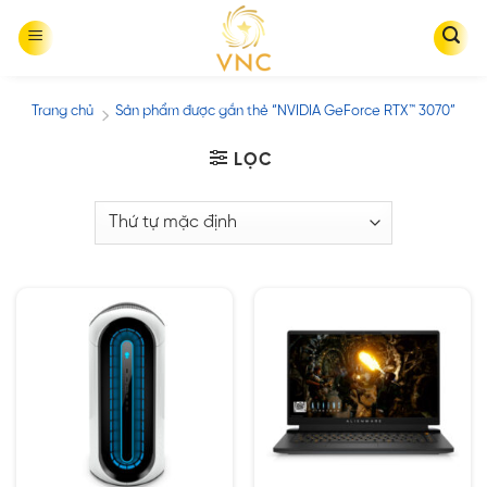
Skip
to
content
Trang chủ
Sản phẩm được gắn thẻ “NVIDIA GeForce RTX™ 3070”
/
LỌC