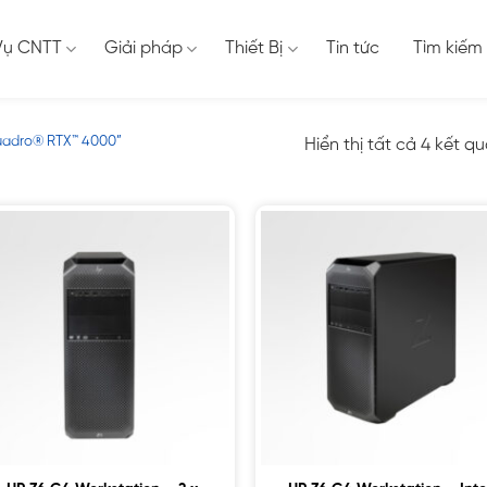
Vụ CNTT
Giải pháp
Thiết Bị
Tin tức
Tìm kiếm
uadro® RTX™ 4000”
Hiển thị tất cả 4 kết q