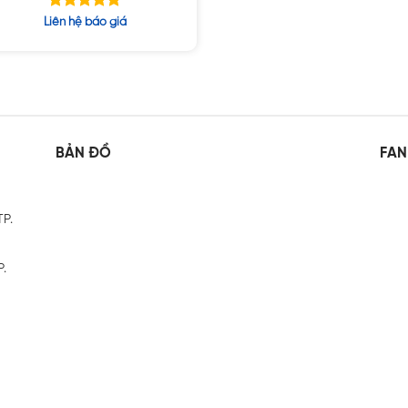
RTX 4000 8GB
Được xếp
Liên hệ báo giá
hạng
5.00
5 sao
BẢN ĐỒ
FAN
TP.
P.