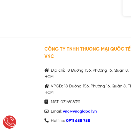
CÔNG TY TNHH THƯƠNG MẠI QUỐC TẾ
VNC
Địa chỉ: 18 Đường 156, Phường 16, Quận 8, 
HCM
VPGD: 18 Đường 156, Phường 16, Quận 8, T
HCM
MST: 0316818391
Email:
vnc@vncglobal.vn
Hotline:
0911 658 758