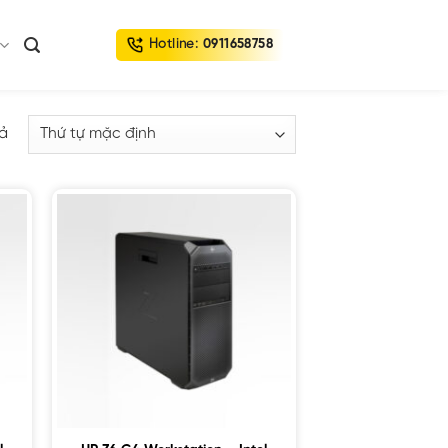
Hotline:
0911658758
uả