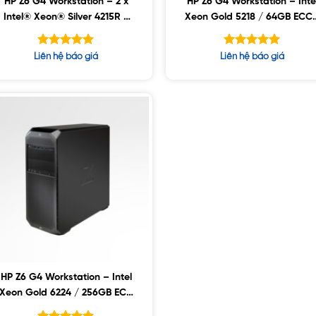
HP Z6 G4 Workstation – 2 x
HP Z6 G4 Workstation – Inte
Intel® Xeon® Silver 4215R /
Xeon Gold 5218 / 64GB ECC 
64GB D4 ECC / 1TB SSD /
2TB SSD / 6TB SATA / Nvidi
RTX4000 8GB, Win10
RTX4000 8GB
Được xếp
Được xếp
Liên hệ báo giá
Liên hệ báo giá
hạng
hạng
5.00
5.00
5 sao
5 sao
HP Z6 G4 Workstation – Intel
Xeon Gold 6224 / 256GB ECC
/ 2TB SSD / 8TB SATA / Nvidia