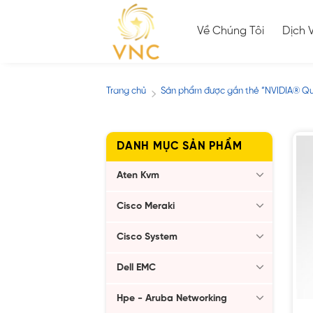
Skip
to
Về Chúng Tôi
Dịch 
content
Trang chủ
Sản phẩm được gắn thẻ “NVIDIA® Q
/
DANH MỤC SẢN PHẨM
Aten Kvm
Cisco Meraki
Cisco System
Dell EMC
Hpe - Aruba Networking