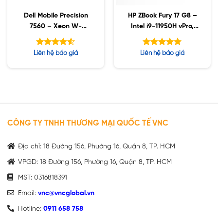
Dell Mobile Precision
HP ZBook Fury 17 G8 –
7560 – Xeon W-
Intel i9-11950H vPro,
11955M / 96GB / 2TB
32GB, 1TB SSD, 2TB
SSD / Nvida A4000
HDD, Nvidia A4000
Được xếp
Được xếp
Liên hệ báo giá
Liên hệ báo giá
8GB / 15.6Fhd/ Win10
8GB, 17.3″ UHD, Win10
hạng
hạng
4.50
5.00
ws+
5 sao
5 sao
CÔNG TY TNHH THƯƠNG MẠI QUỐC TẾ VNC
Địa chỉ: 18 Đường 156, Phường 16, Quận 8, TP. HCM
VPGD: 18 Đường 156, Phường 16, Quận 8, TP. HCM
MST: 0316818391
Email:
vnc@vncglobal.vn
Hotline:
0911 658 758