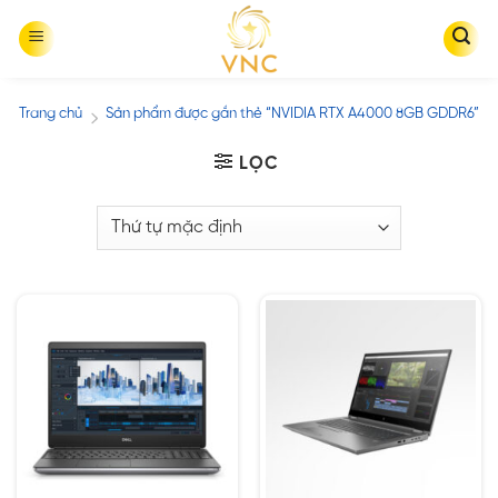
Skip
to
content
Trang chủ
Sản phẩm được gắn thẻ “NVIDIA RTX A4000 8GB GDDR6”
/
LỌC