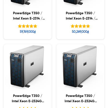
PowerEdge T350 /
PowerEdge T350 /
Intel Xeon E-2314 /
Intel Xeon E-2314 /
16GB RDIMM / 2TB SAS
16GB RDIMM / 2TB SAS
/ No Controller (PERC)
Được xếp
Được xếp
59,769,000
₫
50,289,000
₫
hạng
hạng
5.00
5.00
5 sao
5 sao
PowerEdge T350 /
PowerEdge T350 /
Intel Xeon E-2324G/
Intel Xeon E-2324G/
16GB RDIMM / 2TB SAS
16GB RDIMM / 2TB SAS