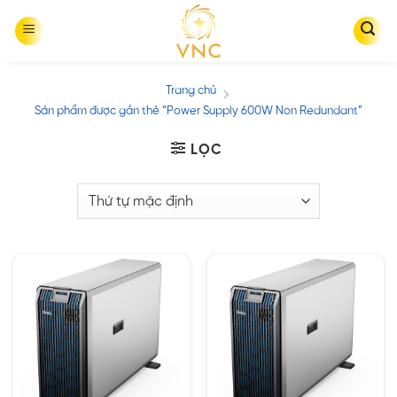
Skip
to
content
Trang chủ
/
Sản phẩm được gắn thẻ “Power Supply 600W Non Redundant”
LỌC