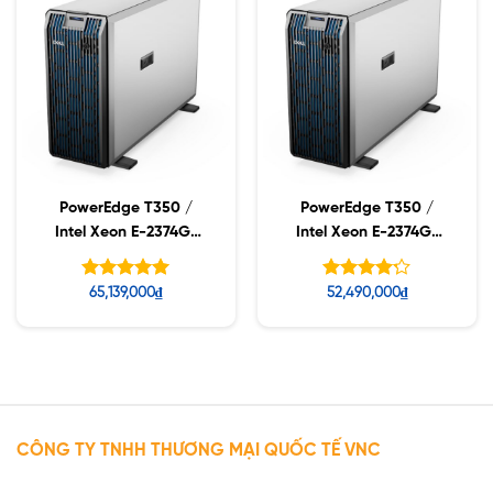
PowerEdge T350 /
PowerEdge T350 /
Intel Xeon E-2374G/
Intel Xeon E-2374G/
16GB RDIMM / 2TB SAS
16GB RDIMM / 2TB SAS
/ No Controller (PERC)
Được xếp
Được xếp
65,139,000
₫
52,490,000
₫
hạng
hạng
5.00
5
4.20
5 sao
sao
CÔNG TY TNHH THƯƠNG MẠI QUỐC TẾ VNC