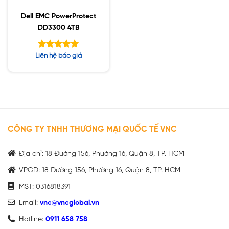
Dell EMC PowerProtect
DD3300 4TB
Được xếp
Liên hệ báo giá
hạng
5.00
5 sao
CÔNG TY TNHH THƯƠNG MẠI QUỐC TẾ VNC
Địa chỉ: 18 Đường 156, Phường 16, Quận 8, TP. HCM
VPGD: 18 Đường 156, Phường 16, Quận 8, TP. HCM
MST: 0316818391
Email:
vnc@vncglobal.vn
Hotline:
0911 658 758