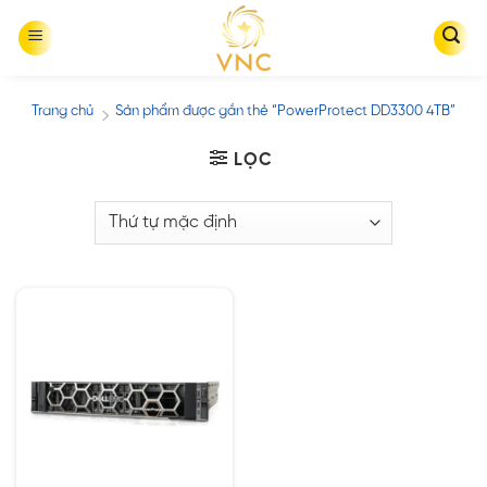
Skip
to
content
Trang chủ
Sản phẩm được gắn thẻ “PowerProtect DD3300 4TB”
/
LỌC