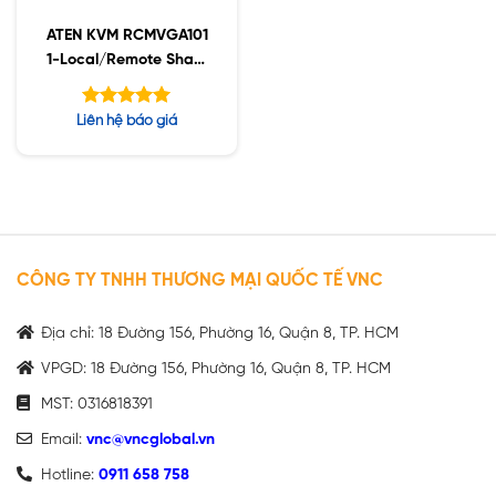
ATEN KVM RCMVGA101
1-Local/Remote Share
Access Single Port
VGA
Được xếp
Liên hệ báo giá
hạng
5.00
5 sao
CÔNG TY TNHH THƯƠNG MẠI QUỐC TẾ VNC
Địa chỉ: 18 Đường 156, Phường 16, Quận 8, TP. HCM
VPGD: 18 Đường 156, Phường 16, Quận 8, TP. HCM
MST: 0316818391
Email:
vnc@vncglobal.vn
Hotline:
0911 658 758