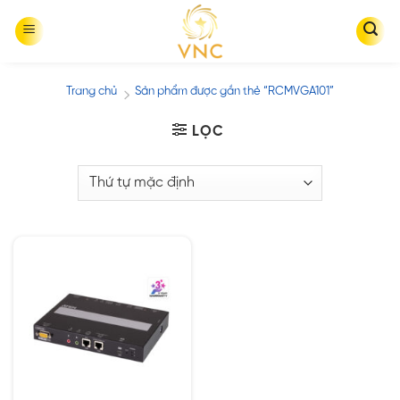
Skip
to
content
Trang chủ
Sản phẩm được gắn thẻ “RCMVGA101”
/
LỌC