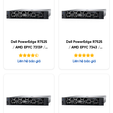
Dell PowerEdge R7525
Dell PowerEdge R7525
/ AMD EPYC 7313P /
/ AMD EPYC 7343 /
16GB RDIMM /
16GB RDIMM /
2x480GB SSD / PW
2x480GB SSD / PW
Được xếp
Được xếp
Liên hệ báo giá
Liên hệ báo giá
1400W
1400W
hạng
hạng
4.40
5.00
5 sao
5 sao