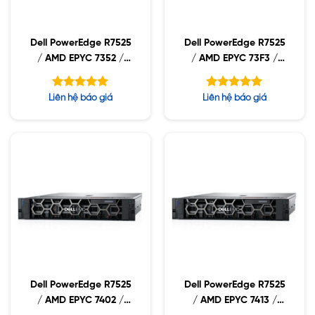
Dell PowerEdge R7525
Dell PowerEdge R7525
/ AMD EPYC 7352 /
/ AMD EPYC 73F3 /
16GB RDIMM /
16GB RDIMM /
2x480GB SSD / PW
2x480GB SSD / PW
Được xếp
Được xếp
Liên hệ báo giá
Liên hệ báo giá
1400W
1400W
hạng
hạng
5.00
5.00
5 sao
5 sao
Dell PowerEdge R7525
Dell PowerEdge R7525
/ AMD EPYC 7402 /
/ AMD EPYC 7413 /