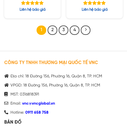
16GB RDIMM /
16GB RDIMM /
2x480GB SSD / PW
2x480GB SSD / PW
Được xếp
Được xếp
Liên hệ báo giá
Liên hệ báo giá
1400W
1400W
hạng
hạng
5.00
5.00
5 sao
5 sao
1
2
3
4
CÔNG TY TNHH THƯƠNG MẠI QUỐC TẾ VNC
Địa chỉ: 18 Đường 156, Phường 16, Quận 8, TP. HCM
VPGD: 18 Đường 156, Phường 16, Quận 8, TP. HCM
MST: 0316818391
Email:
vnc@vncglobal.vn
Hotline:
0911 658 758
BẢN ĐỒ