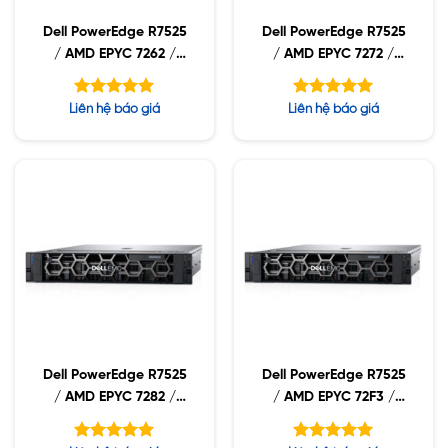
Dell PowerEdge R7525
Dell PowerEdge R7525
/ AMD EPYC 7262 /
/ AMD EPYC 7272 /
16GB RDIMM /
16GB RDIMM /
2x480GB SSD / PW
2x480GB SSD / PW
Được xếp
Được xếp
Liên hệ báo giá
Liên hệ báo giá
1400W
1400W
hạng
hạng
5.00
5.00
5 sao
5 sao
Dell PowerEdge R7525
Dell PowerEdge R7525
/ AMD EPYC 7282 /
/ AMD EPYC 72F3 /
16GB RDIMM /
16GB RDIMM /
2x480GB SSD / PW
2x480GB SSD / PW