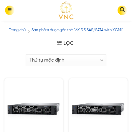
Skip
to
content
Trang chủ
Sản phẩm được gắn thẻ “8X 3.5 SAS/SATA with XGMI”
/
LỌC