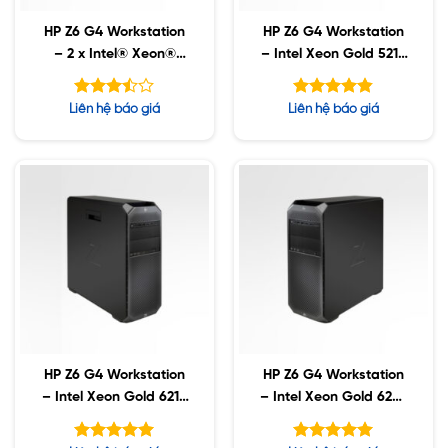
HP Z6 G4 Workstation
HP Z6 G4 Workstation
– 2 x Intel® Xeon®
– Intel Xeon Gold 5218
Silver 4215R / 64GB D4
/ 64GB ECC / 2TB SSD
ECC / 1TB SSD / RTX
/ 6TB SATA / Nvidia
Được
Được xếp
Liên hệ báo giá
Liên hệ báo giá
6000 24GB, Win10
RTX6000 24GB
xếp
hạng
4.80
hạng
5 sao
5
3.48
sao
HP Z6 G4 Workstation
HP Z6 G4 Workstation
– Intel Xeon Gold 6218
– Intel Xeon Gold 6224
/ 128GB ECC / 2TB SSD
/ 256GB ECC / 2TB
/ 8TB SATA / Nvidia
SSD / 8TB SATA /