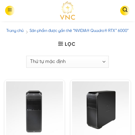
Skip
to
content
Trang chủ
Sản phẩm được gắn thẻ “NVIDIA® Quadro® RTX™ 6000”
/
LỌC